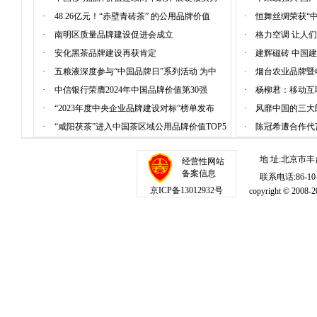
·
48.26亿元！“赤壁青砖茶” 的公用品牌价值
·
恒舞丝绸荣获“
·
南明区质量品牌建设促进会成立
·
格力空调 让人
·
安化黑茶品牌建设再获肯定
·
建辉磁砖 中国
·
五粮液深度参与“中国品牌日”系列活动 为中
·
烟台农业品牌暨
·
中信银行荣膺2024年中国品牌价值第30强
·
杨柳君：移动互
·
“2023年度中央企业品牌建设对标”榜单发布
·
风靡中国的三大
·
“咸阳茯茶”进入中国茶区域公用品牌价值TOP5
·
陈冠希遭合作代
地 址:北京市丰
经营性网站
备案信息
联系电话:86-10-1
京ICP备13012932号
copyright © 20