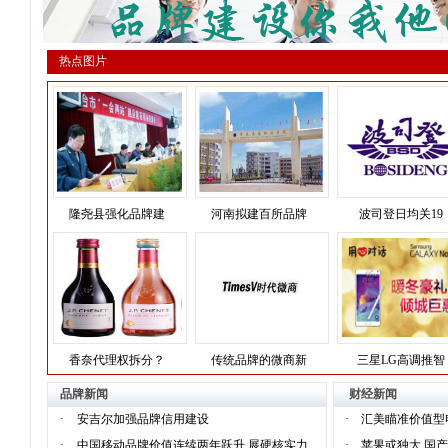
热点图片
隆尧县强化品牌建
河南拟建百所品牌
波司登日均关19
香奈代理权拆分？
传统品牌的微商新
三星LG高调推智
品牌新闻
财经新闻
·
安吉尔加强品牌信用建设
·
汇美瞄准价值型
·
中国移动品牌价值连续两年跃升 展硬核实力
·
苹果或独大 国