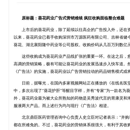
原标题：葵花药业广告式营销难续 疯狂收购面临整合难题
上市后的葵花药业，除了延续以往高企的广告投入外，还在资
以来，葵花药业已着手收购深圳市万源医药有限公司、吉林省健
葵花、湖北襄阳隆中药业等公司股权。收购价码从几百万到数亿
这些收购成为葵花药业产品线扩张的重要一环。在这之后，愈
高调的营销策略，极有可能让葵花药业的发展迅速步入快车道。然
《广告法》的实施，葵花药业以广告营销拉动的药品销售模式或
日前，据曝光，在国内多家视频网站正在播放的《在线名医堂
中，多次出现了“葵花护肝”等醒目字样，并有“专家”为一款名为
外，葵花药业最为被大众所熟知的药物是吴秀波代言的胃康灵和
服液两大产品。而上述行为均与现行《广告法》相逆。
北京鼎臣医药管理咨询中心负责人史立臣对记者表示：“并购
都在所难免的。不过，葵花药业的营销体系很强大，有利于其收