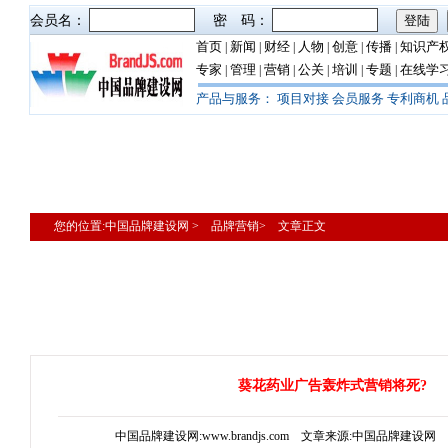
会员名：
密 码：
首页
新闻
财经
人物
创意
传播
知识产
|
|
|
|
|
|
专家
管理
营销
公关
培训
专题
在线学
|
|
|
|
|
|
产品与服务：
项目对接
会员服务
专利商机
您的位置:中国品牌建设网 > 品牌营销> 文章正文
葵花药业广告轰炸式营销将死?
中国品牌建设网:www.brandjs.com 文章来源:中国品牌建设网 更新