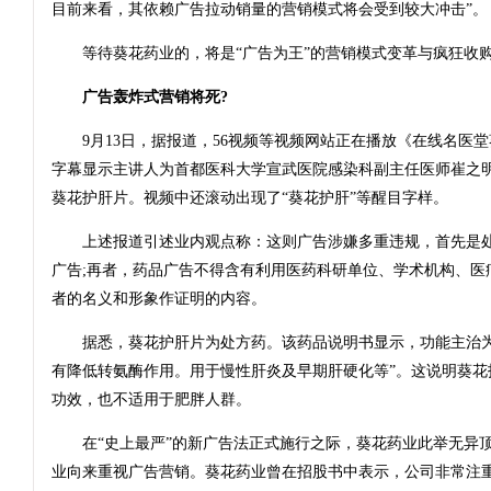
目前来看，其依赖广告拉动销量的营销模式将会受到较大冲击”。
等待葵花药业的，将是“广告为王”的营销模式变革与疯狂收
广告轰炸式营销将死?
9月13日，据报道，56视频等视频网站正在播放《在线名医堂
字幕显示主讲人为首都医科大学宣武医院感染科副主任医师崔之
葵花护肝片。视频中还滚动出现了“葵花护肝”等醒目字样。
上述报道引述业内观点称：这则广告涉嫌多重违规，首先是处
广告;再者，药品广告不得含有利用医药科研单位、学术机构、医
者的名义和形象作证明的内容。
据悉，葵花护肝片为处方药。该药品说明书显示，功能主治为
有降低转氨酶作用。用于慢性肝炎及早期肝硬化等”。这说明葵花
功效，也不适用于肥胖人群。
在“史上最严”的新广告法正式施行之际，葵花药业此举无异顶
业向来重视广告营销。葵花药业曾在招股书中表示，公司非常注