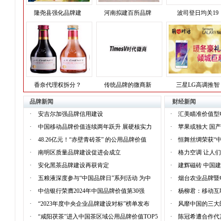
隆尧县强化品牌建
河南拟建百所品牌
波司登日均关19
香奈代理权拆分？
传统品牌的微商新
三星LG高调推智
品牌新闻
财经新闻
·
安吉尔加强品牌信用建设
·
汇美瞄准价值型
·
中国移动品牌价值连续两年跃升 展硬核实力
·
苹果或独大 国
·
48.26亿元！“赤壁青砖茶” 的公用品牌价值
·
恒舞丝绸荣获“
·
南明区质量品牌建设促进会成立
·
格力空调 让人
·
安化黑茶品牌建设再获肯定
·
建辉磁砖 中国
·
五粮液深度参与“中国品牌日”系列活动 为中
·
烟台农业品牌暨
·
中信银行荣膺2024年中国品牌价值第30强
·
杨柳君：移动互
·
“2023年度中央企业品牌建设对标”榜单发布
·
风靡中国的三大
·
“咸阳茯茶”进入中国茶区域公用品牌价值TOP5
·
陈冠希遭合作代