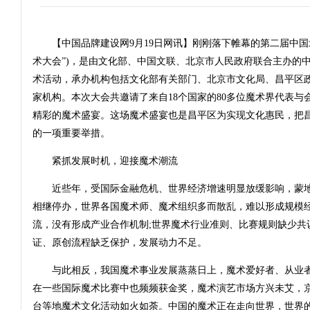
【中国品牌建设网9月19日网讯】刚刚落下帷幕的第二届中国北
术大会”)，是由文化部、中国文联、北京市人民政府联合主办的
术活动，承办机构包括文化部有关部门、北京市文化局、昌平区
家机构。本次大会共邀请了来自18个国家的80多位魔术界代表与
精彩的魔术盛宴。这场魔术盛宴也是昌平区为实现文化惠民，把
的一项重要举措。
紧抓发展时机，迎接魔术潮流
近些年，受国际金融危机、世界经济增速明显放缓影响，蒙地
相继停办，世界各国魔术师、魔术组织多而散乱，难以形成规模经
流，没有形成产业合作机制;世界魔术行业准则、比赛规则缺少共
证、原创流程缺乏保护，发展动力不足。
与此相反，我国魔术事业发展蒸蒸日上，魔术爱好者、从业者
在一些国际魔术比赛中也频频获金奖，魔术演艺市场方兴未艾，
台等地魔术文化活动如火如荼。中国的魔术正在走向世界，世界