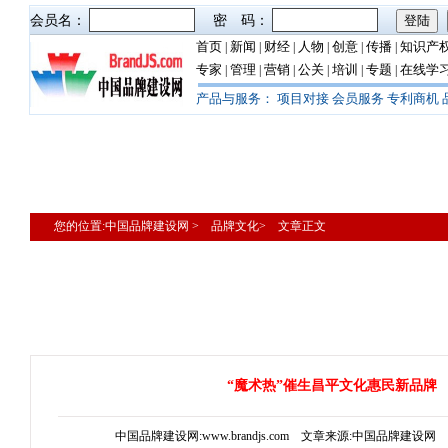
会员名：
密 码：
首页
新闻
财经
人物
创意
传播
知识产
|
|
|
|
|
|
专家
管理
营销
公关
培训
专题
在线学
|
|
|
|
|
|
产品与服务：
项目对接
会员服务
专利商机
您的位置:中国品牌建设网 > 品牌文化> 文章正文
“魔术热”催生昌平文化惠民新品牌
中国品牌建设网:www.brandjs.com 文章来源:中国品牌建设网 更新