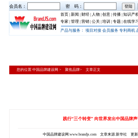
会员名：
密 码：
首页
新闻
财经
人物
创意
传播
知识产
|
|
|
|
|
|
专家
管理
营销
公关
培训
专题
在线学
|
|
|
|
|
|
产品与服务：
项目对接
会员服务
专利商机
您的位置:中国品牌建设网 > 聚焦品牌> 文章正文
践行“三个转变” 向世界发出中国品牌声
中国品牌建设网:www.brandjs.com 文章来源:新华社 更新时间