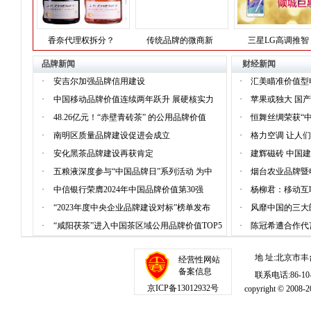
香奈代理权拆分？
传统品牌的微商新
三星LG高调推智
品牌新闻
财经新闻
·
安吉尔加强品牌信用建设
·
汇美瞄准价值型
·
中国移动品牌价值连续两年跃升 展硬核实力
·
苹果或独大 国
·
48.26亿元！“赤壁青砖茶” 的公用品牌价值
·
恒舞丝绸荣获“
·
南明区质量品牌建设促进会成立
·
格力空调 让人
·
安化黑茶品牌建设再获肯定
·
建辉磁砖 中国
·
五粮液深度参与“中国品牌日”系列活动 为中
·
烟台农业品牌暨
·
中信银行荣膺2024年中国品牌价值第30强
·
杨柳君：移动互
·
“2023年度中央企业品牌建设对标”榜单发布
·
风靡中国的三大
·
“咸阳茯茶”进入中国茶区域公用品牌价值TOP5
·
陈冠希遭合作代
地 址:北京市丰
经营性网站
备案信息
联系电话:86-10-1
京ICP备13012932号
copyright © 20